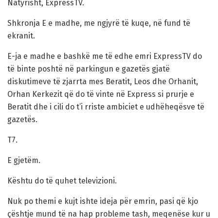
Natyrisht, ExpressTV.
Shkronja E e madhe, me ngjyrë të kuqe, në fund të
ekranit.
E-ja e madhe e bashkë me të edhe emri ExpressTV do
të binte poshtë në parkingun e gazetës gjatë
diskutimeve të zjarrta mes Beratit, Leos dhe Orhanit,
Orhan Kerkezit që do të vinte në Express si prurje e
Beratit dhe i cili do t’i rriste ambiciet e udhëheqësve të
gazetës.
T7.
E gjetëm.
Kështu do të quhet televizioni.
Nuk po themi e kujt ishte ideja për emrin, pasi që kjo
çështje mund të na hap probleme tash, meqenëse kur u