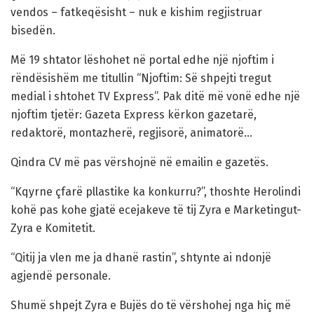
vendos – fatkeqësisht – nuk e kishim regjistruar
bisedën.
Më 19 shtator lëshohet në portal edhe një njoftim i
rëndësishëm me titullin “Njoftim: Së shpejti tregut
medial i shtohet TV Express”. Pak ditë më vonë edhe një
njoftim tjetër: Gazeta Express kërkon gazetarë,
redaktorë, montazherë, regjisorë, animatorë…
Qindra CV më pas vërshojnë në emailin e gazetës.
“Kqyrne çfarë pllastike ka konkurru?”, thoshte Herolindi
kohë pas kohe gjatë ecejakeve të tij Zyra e Marketingut-
Zyra e Komitetit.
“Qitij ja vlen me ja dhanë rastin”, shtynte ai ndonjë
agjendë personale.
Shumë shpejt Zyra e Bujës do të vërshohej nga hiç më