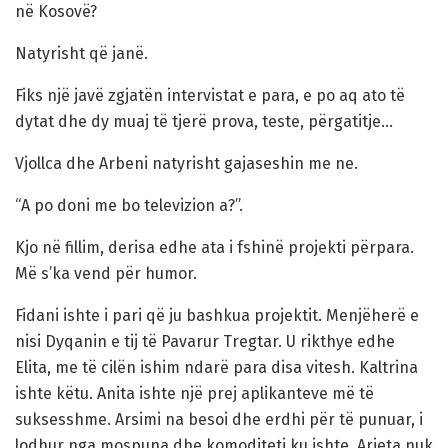
në Kosovë?
Natyrisht që janë.
Fiks një javë zgjatën intervistat e para, e po aq ato të
dytat dhe dy muaj të tjerë prova, teste, përgatitje…
Vjollca dhe Arbeni natyrisht gajaseshin me ne.
“A po doni me bo televizion a?”.
Kjo në fillim, derisa edhe ata i fshinë projekti përpara.
Më s’ka vend për humor.
Fidani ishte i pari që ju bashkua projektit. Menjëherë e
nisi Dyqanin e tij të Pavarur Tregtar. U rikthye edhe
Elita, me të cilën ishim ndarë para disa vitesh. Kaltrina
ishte këtu. Anita ishte një prej aplikanteve më të
suksesshme. Arsimi na besoi dhe erdhi për të punuar, i
lodhur nga mospuna dhe komoditeti ku ishte. Arjeta nuk