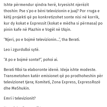
Ishte përmendur qindra herë, kryesisht njerëzit
thoshin: Pse s’po e bëni televizionin e juaj? Por rruga e
këtij projekti që po konkretizohet sonte nisi në korrik,
kur dy kokat e Expressit (kokat e mëdha si përmasa) po
pinin kafe në Plazhin e Vogël në Ulqin.
“Njeri, po e bojmë televizionin…”, tha Berati.
Leo i zgurdulloi sytë.
“A po e bojmë sonte?”, pohoi ai.
Berati filloi ta elaboronte idenë. Ideja ishte modeste.
Transmetohen katër emisionet që po prodhoheshin për
televizionet tjera; Komiteti, Zona Express, ExpressRozë
dhe MeShukin.
Emri i televizionit?