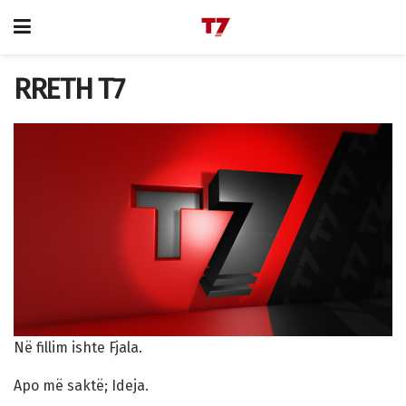
RRETH T7
Në fillim ishte Fjala.
Apo më saktë; Ideja.