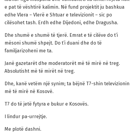
e pat të vështirë kalimin. Në fund projektit ju bashkua
edhe Vlera – Vlerë e Shtuar e televizionit – sic po
cilësohet tash. Erdh edhe Dijedoni, edhe Dragusha.
Dhe shumë e shumë të tjerë. Emrat e të cilëve do t’i
mësoni shumë shpejt. Do t’i duani dhe do të
familjarizoheni me ta.
Janë gazetarët dhe moderatorët më të mirë në treg.
Absolutisht më të mirët në treg.
Dhe, kanë vetëm një synim; ta bëjnë T7-shin televizionin
më të mirë në Kosovë.
T7 do të jetë fytyra e bukur e Kosovës.
I lindur pa-urrejtje.
Me plotë dashni.