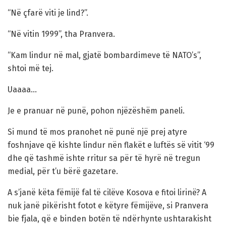
“Në çfarë viti je lind?”.
“Në vitin 1999”, tha Pranvera.
“Kam lindur në mal, gjatë bombardimeve të NATO’s”,
shtoi më tej.
Uaaaa…
Je e pranuar në punë, pohon njëzëshëm paneli.
Si mund të mos pranohet në punë një prej atyre
foshnjave që kishte lindur nën flakët e luftës së vitit ‘99
dhe që tashmë ishte rritur sa për të hyrë në tregun
medial, për t’u bërë gazetare.
A s’janë këta fëmijë fal të cilëve Kosova e fitoi lirinë? A
nuk janë pikërisht fotot e këtyre fëmijëve, si Pranvera
bie fjala, që e binden botën të ndërhynte ushtarakisht