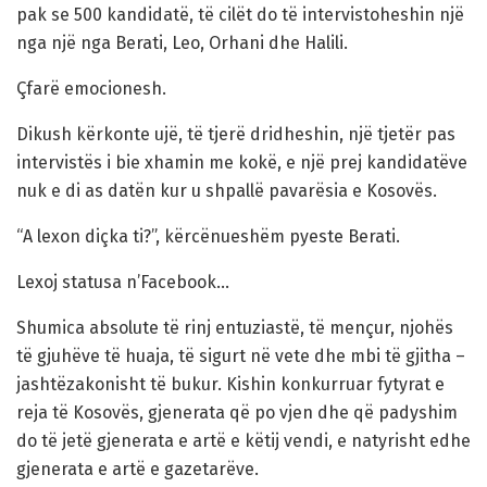
pak se 500 kandidatë, të cilët do të intervistoheshin një
nga një nga Berati, Leo, Orhani dhe Halili.
Çfarë emocionesh.
Dikush kërkonte ujë, të tjerë dridheshin, një tjetër pas
intervistës i bie xhamin me kokë, e një prej kandidatëve
nuk e di as datën kur u shpallë pavarësia e Kosovës.
“A lexon diçka ti?”, kërcënueshëm pyeste Berati.
Lexoj statusa n’Facebook…
Shumica absolute të rinj entuziastë, të mençur, njohës
të gjuhëve të huaja, të sigurt në vete dhe mbi të gjitha –
jashtëzakonisht të bukur. Kishin konkurruar fytyrat e
reja të Kosovës, gjenerata që po vjen dhe që padyshim
do të jetë gjenerata e artë e këtij vendi, e natyrisht edhe
gjenerata e artë e gazetarëve.