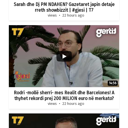
Sarah dhe Dj PM NDAHEN? Gazetaret japin detaje
rreth showbizzit | #gjesi | T7
views
22 hours ago
14:56
Rodri -mollë sherri- mes Realit dhe Barcelones! A
thyhet rekordi prej 200 MILION euro në merkato?
views
22 hours ago