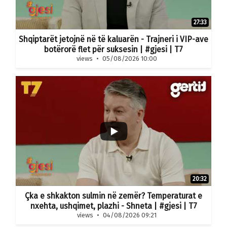
27:33
Shqiptarët jetojnë në të kaluarën - Trajneri i VIP-ave
botërorë flet për suksesin | #gjesi | T7
views
05/08/2026 10:00
20:32
Çka e shkakton sulmin në zemër? Temperaturat e
nxehta, ushqimet, plazhi - Shneta | #gjesi | T7
views
04/08/2026 09:21