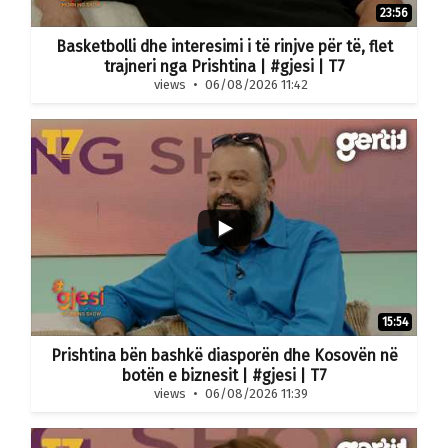
23:56
Basketbolli dhe interesimi i të rinjve për të, flet
trajneri nga Prishtina | #gjesi | T7
views
06/08/2026 11:42
15:54
Prishtina bën bashkë diasporën dhe Kosovën në
botën e biznesit | #gjesi | T7
views
06/08/2026 11:39