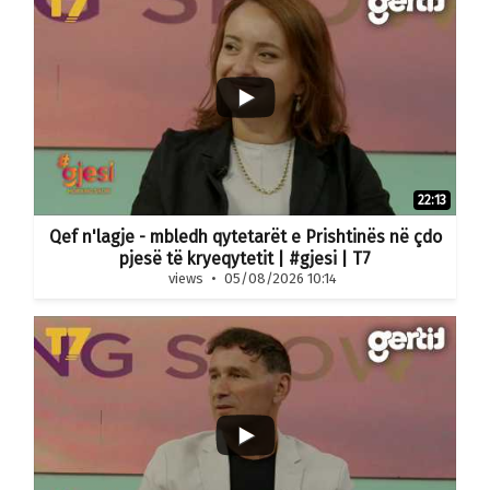
22:13
Qef n'lagje - mbledh qytetarët e Prishtinës në çdo
pjesë të kryeqytetit | #gjesi | T7
views
05/08/2026 10:14