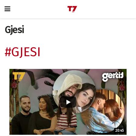
Gjesi
#GJESI
20:45