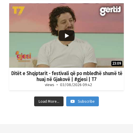
23:09
Ditët e Shqiptarit - festivali që po mbledhë shumë të
huaj në Gjakovë | #gjesi | T7
views
03/08/2026 09:42
Load More...
Subscribe